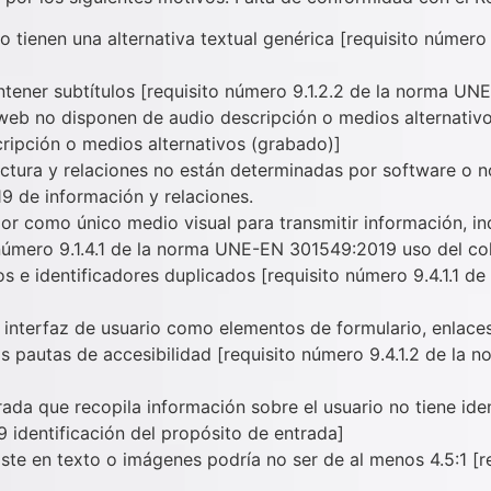
 tienen una alternativa textual genérica [requisito númer
ener subtítulos [requisito número 9.1.2.2 de la norma UN
eb no disponen de audio descripción o medios alternativos 
pción o medios alternativos (grabado)]
ctura y relaciones no están determinadas por software o no
9 de información y relaciones.
olor como único medio visual para transmitir información, i
o número 9.1.4.1 de la norma UNE-EN 301549:2019 uso del co
os e identificadores duplicados [requisito número 9.4.1.1
interfaz de usuario como elementos de formulario, enlac
as pautas de accesibilidad [requisito número 9.4.1.2 de l
ada que recopila información sobre el usuario no tiene iden
 identificación del propósito de entrada]
aste en texto o imágenes podría no ser de al menos 4.5:1 [