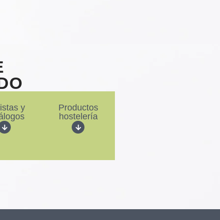
E
DO
istas y
Productos
álogos
hostelería